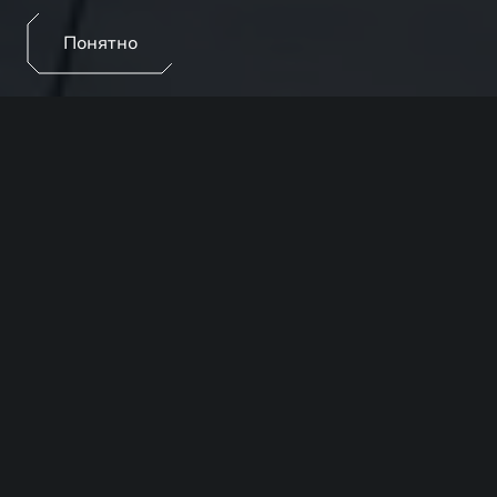
Понятно
О ПРОГРАММЕ
EXEED Лизинг - это партнерская программа с
ведущими лизинговыми компаниями по оказанию
услуг финансового лизинга для юридических лиц,
индивидуальных предпринимателей, а также
физических лиц, выбравших автомобили EXEED.